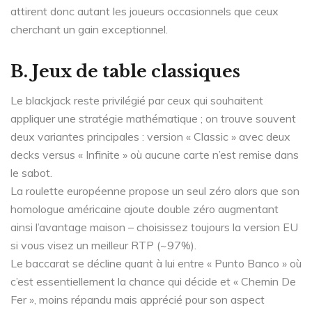
attirent donc autant les joueurs occasionnels que ceux
cherchant un gain exceptionnel.
B. Jeux de table classiques
Le blackjack reste privilégié par ceux qui souhaitent
appliquer une stratégie mathématique ; on trouve souvent
deux variantes principales : version « Classic » avec deux
decks versus « Infinite » où aucune carte n’est remise dans
le sabot.
La roulette européenne propose un seul zéro alors que son
homologue américaine ajoute double zéro augmentant
ainsi l’avantage maison – choisissez toujours la version EU
si vous visez un meilleur RTP (~97%).
Le baccarat se décline quant à lui entre « Punto Banco » où
c’est essentiellement la chance qui décide et « Chemin De
Fer », moins répandu mais apprécié pour son aspect