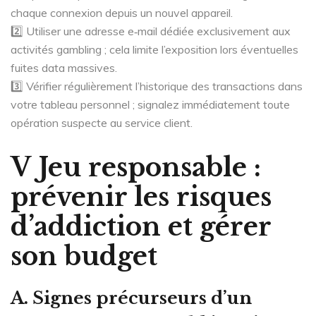
chaque connexion depuis un nouvel appareil.
2️⃣ Utiliser une adresse e‑mail dédiée exclusivement aux
activités gambling ; cela limite l’exposition lors éventuelles
fuites data massives.
3️⃣ Vérifier régulièrement l’historique des transactions dans
votre tableau personnel ; signalez immédiatement toute
opération suspecte au service client.
V Jeu responsable :
prévenir les risques
d’addiction et gérer
son budget
A. Signes précurseurs d’un