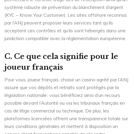
système robuste de prévention du blanchiment d’argent
(KYC – Know Your Customer). Les sites offshore reconnus
par l’ANJ peuvent proposer leurs services tant qu’ils
acceptent ces contrôles et qu’ils sont hébergés dans une
juridiction compatible avec la réglementation européenne.
C. Ce que cela signifie pour le
joueur français
Pour vous, joueur français, choisir un casino agréé par l’ANJ
assure que vos dépôts et retraits sont protégés par la
législation nationale ; vous bénéficiez ainsi d’un recours
possible devant l’Autorité ou via les tribunaux français en
cas de litige commercial ou technique. De plus, les
plateformes licenciées offrent une transparence totale sur
leurs conditions générales et mettent à disposition un