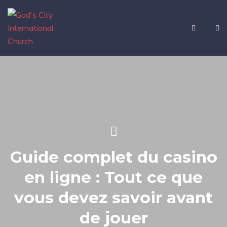
Guide complet du casino
en ligne : Tout ce que
vous devez savoir avant
de jouer