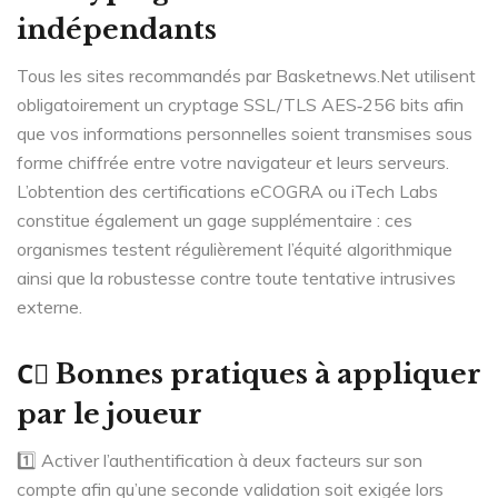
indépendants
Tous les sites recommandés par Basketnews.Net utilisent
obligatoirement un cryptage SSL/TLS AES‑256 bits afin
que vos informations personnelles soient transmises sous
forme chiffrée entre votre navigateur et leurs serveurs.
L’obtention des certifications eCOGRA ou iTech Labs
constitue également un gage supplémentaire : ces
organismes testent régulièrement l’équité algorithmique
ainsi que la robustesse contre toute tentative intrusives
externe.
C️⃣ Bonnes pratiques à appliquer
par le joueur
1️⃣ Activer l’authentification à deux facteurs sur son
compte afin qu’une seconde validation soit exigée lors