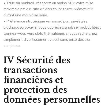
• Taille du bankroll : réservez au moins 50× votre mise
maximale prévue afin d’éviter toute faillite prématurée
durant une mauvaise série.
• Préférence stratégique vs hasard pur : privilégiez
blackjack ou poker si vous appréciez analyser probabilités ;
tournez-vous vers slots thématiques si vous recherchez
simplement divertissement visuel sans prise décision
complexe.
IV Sécurité des
transactions
financières et
protection des
données personnelles