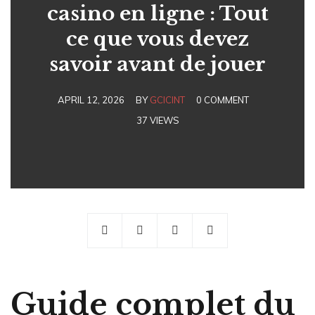
casino en ligne : Tout
ce que vous devez
savoir avant de jouer
APRIL 12, 2026
BY
GCICINT
0 COMMENT
37 VIEWS
Guide complet du