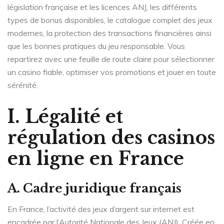
législation française et les licences ANJ, les différents
types de bonus disponibles, le catalogue complet des jeux
modernes, la protection des transactions financières ainsi
que les bonnes pratiques du jeu responsable. Vous
repartirez avec une feuille de route claire pour sélectionner
un casino fiable, optimiser vos promotions et jouer en toute
sérénité.
I. Légalité et
régulation des casinos
en ligne en France
A. Cadre juridique français
En France, l’activité des jeux d’argent sur internet est
encadrée par l’Autorité Nationale des Jeux (ANJ). Créée en