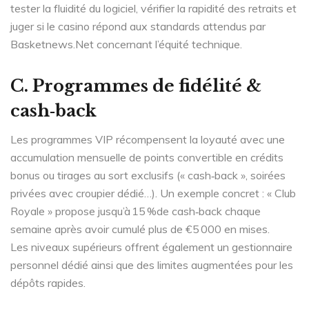
tester la fluidité du logiciel, vérifier la rapidité des retraits et
juger si le casino répond aux standards attendus par
Basketnews.Net concernant l’équité technique.
C. Programmes de fidélité &
cash‑back
Les programmes VIP récompensent la loyauté avec une
accumulation mensuelle de points convertible en crédits
bonus ou tirages au sort exclusifs (« cash‑back », soirées
privées avec croupier dédié…). Un exemple concret : « Club
Royale » propose jusqu’à 15 %​de cash‑back chaque
semaine après avoir cumulé plus de €5 000 en mises.
Les niveaux supérieurs offrent également un gestionnaire
personnel dédié ainsi que des limites augmentées pour les
dépôts rapides.