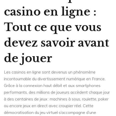
casino en ligne :
Tout ce que vous
devez savoir avant
de jouer
Les casinos en ligne sont devenus un phénomène
incontournable du divertissement numérique en France.
Grâce à la connexion haut débit et aux smartphones
performants, des millions de joueurs accèdent chaque jour
à des centaines de jeux : machines à sous, roulette, poker
ou encore jeux en direct avec croupier réel. Cette
démocratisation du jeu virtuel s’accompagne d’une