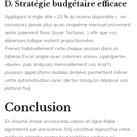
D.​ Stratégie budgétaire efficace
Appliquez la règle dite « 20 % du revenu disponible » : ne
consacrez jamais plus qu’un cinquième mensuel provenant
après paiement fixes (loyer, factures…) afin que vos
dépenses ludique restent proportionnées.
Prenez habituellement note chaque session dans un
tableau Excel simple avec colonnes «mise», «gain/perte»,
«durée», puis analysez mensuellement vos écarts ;
plusieurs applications mobiles dédiées permettent même
cette automatisation avec alertes lorsqu’on dépasse son
plafond fixé.
Conclusion
En résumé choisir un nouveau casino en ligne fiable
agrémenté par une licence ANJ constitue aujourd’hui votre