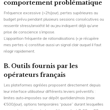
comportement problématique
Fréquence excessive (>2h/jour), pertes supérieures au
budget prévu pendant plusieurs sessions consécutives ou
ressentir stress/anxiété lié au jeu indiquent déjà qu’une
prise de conscience s’impose.
L’apparition fréquente de rationalisations (« je récupère
mes pertes ») constitue aussi un signal clair auquel il faut
réagir rapidement.
B. Outils fournis par les
opérateurs français
Les plateformes agréées proposent directement depuis
leur interface utilisateur différents leviers préventifs :
limites auto‑imposées sur dépôt quotidien/mois (max
€500/jour), options temporaires “pause” durant lesquelles