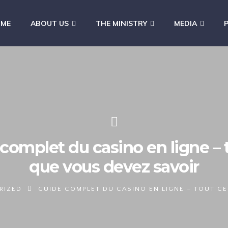
ME
ABOUT US
THE MINISTRY
MEDIA
complet du casino en ligne – 
que vous devez savoir
RIZED
GUIDE COMPLET DU CASINO EN LIGNE – TOUT C