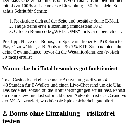
Der klassische Willkommensbonus von Total Casino belohnt dich
mit bis zu 100 % auf deine erste Einzahlung + 50 Freispiele. So
geht’s Schritt für Schritt:
Registriere dich auf der Seite und bestätige deine E‑Mail.
Tätige deine erste Einzahlung (mindestens 10 €).
Gib den Bonuscode „WELCOME“ im Kassenbereich ein.
Pro Tipp: Nutze den Bonus, um Spiele mit hoher RTP (Return to
Player) zu wählen, z. B. Slots mit 96,5 % RTP. So maximierst du
deine Gewinnchance, bevor du die Wettanforderungen (typisch
30‑fach) erfüllst.
Warum das bei Total besonders gut funktioniert
Total Casino bietet eine schnelle Auszahlungszeit von 24 –
48 Stunden für E‑Wallets und einen Live‑Chat rund um die Uhr.
Das bedeutet, sobald du die Bonusbedingungen erfüllt hast, kannst
du deine Gewinne fast sofort abheben. Außerdem ist das Casino von
der MGA lizenziert, was höchste Spielersicherheit garantiert.
2. Bonus ohne Einzahlung – risikofrei
testen