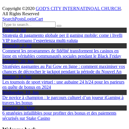
Copyright ©2020
GOD'S CITY INTERNATINOAL CHURCH
.
All Rights Reserved
Search
Posts
Login
Cart
Friday, 3, Jul
Strategia di pagamento globale per il gaming mobile: come i livelli
VIP trasformano l’esperienza multi‑valuta
Thursday, 2, Jul
Comment les programmes de fidélité transforment les casinos en
ligne en véritables communautés sociales pendant le Black Friday
Saturday, 20, Jun
Stratégies gagnantes au Pai Gow en ligne : comment maximiser vos
chances de décrocher le jackpot pendant la période du Nouvel An
Sunday, 14, Jun
Les tournois de sport virtuel : une aubaine 24 h/24 pour les parieurs
en quête de bonus en 2024
Wednesday, 10, Jun
De novice à champion : le parcours culturel d’un joueur iGaming à
travers les bonus
Tuesday, 26, May
6 stratégies infaillibles pour profiter des bonus et des paiements
sécurisés sur Stake Casino