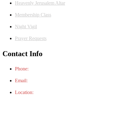
Heavenly Jerusalem Altar
Membership Class
Night Vigil
Prayer Requests
Contact Info
Phone:
+234(0)9152490199
Email:
gcichq@gcicintchurch.org
Location:
THE PLACE, GOD CITY INTERNATIONAL
CHURCH TOWER. No 16 Ebitu Ukiwe Street, Jabi, Abuja,
Nigeria