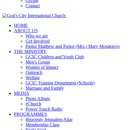
Giving
Contact
HOME
ABOUT US
Who we are
Get Involved
Pastor Matthew and Pastor (Mrs.) Mary Morakinyo
THE MINISTRY
GCIC Children and Youth Club
Men’s Group
Women of Impact
Outreach
Welfare
GCIC Training Department (Schools)
Marriage and Family
MEDIA
Photo Album
eChurch
Power Touch Radio
PROGRAMMES
Heavenly Jerusalem Altar
Membership Class
Night Vigil